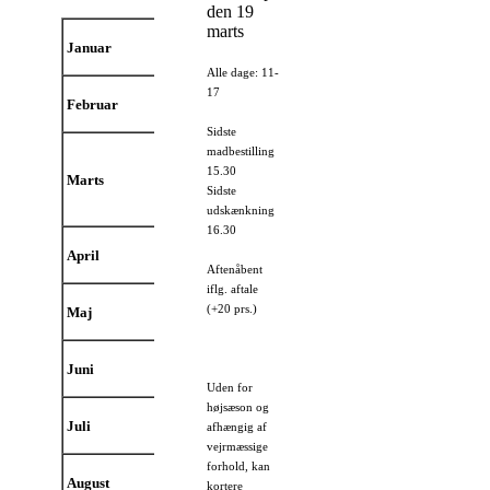
den 19
marts
Januar
Vinterlukket
Alle dage: 11-
17
Februar
Vinterlukket
Sidste
madbestilling
Vinterlukket
15.30
Marts
Sidste
Åbner 19. marts 2026
udskænkning
16.30
April
Aftenåbent
iflg. aftale
(+20 prs.)
Maj
Juni
Uden for
højsæson og
Juli
afhængig af
vejrmæssige
forhold, kan
August
kortere