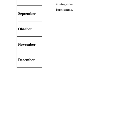
åbningstider
forekomme.
September
Oktober
Lukket 11/10-18/10
6 starter julen
November
December
Sidste åbningsdag 20. december 2026