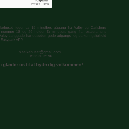
lkehuset ligger ca 15 minutters gågang fra Valby og Carlsberg
s nummer 18 og 26 holder få minutters gang fra restaurantens
Valby Langgade har desuden gode adgangs- og parkeringsforhold
a Easypark APP.
bjaelkehuset@gmail.com
Tlf: 36 30 35 96
i glæder os til at byde dig velkommen!