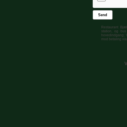
Send
Restaurant Bjæ
station, og bu
hovedindgang; 
mod betaling vi
V