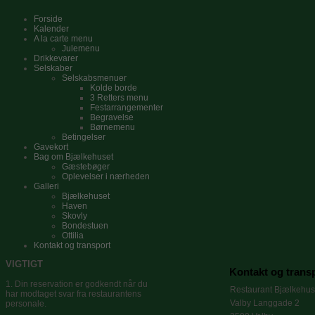
Forside
Kalender
A la carte menu
Julemenu
Drikkevarer
Selskaber
Selskabsmenuer
Kolde borde
3 Retters menu
Festarrangementer
Begravelse
Børnemenu
Betingelser
Gavekort
Bag om Bjælkehuset
Gæstebøger
Oplevelser i nærheden
Galleri
Bjælkehuset
Haven
Skovly
Bondestuen
Ottilia
Kontakt og transport
VIGTIGT
Kontakt og trans
1. Din reservation er godkendt når du
Restaurant Bjælkehus
har modtaget svar fra restaurantens
Valby Langgade 2
personale.