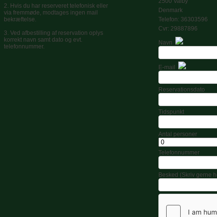
2500 Valby
2. Hvis du har reserveret telefonisk eller
Denmark
via fremmøde, modtages ingen mail
bekræftelse.
Telefon: 36303596
Cvr: 29887896
3. Ved afbestilling af reservation oplys
korrekt navn samt dato og evt.
Navn
telefonnummer.
E-mail
Reservationsdato
Tidspunkt
Antal personer
Telefonnummer
Besked (Skriv gerne he