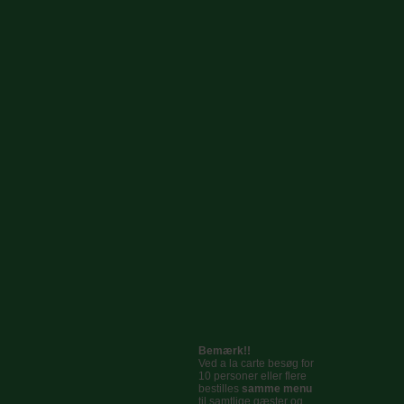
Bemærk!!
Ved a la carte besøg for
10 personer eller flere
bestilles
samme menu
til samtlige gæster og