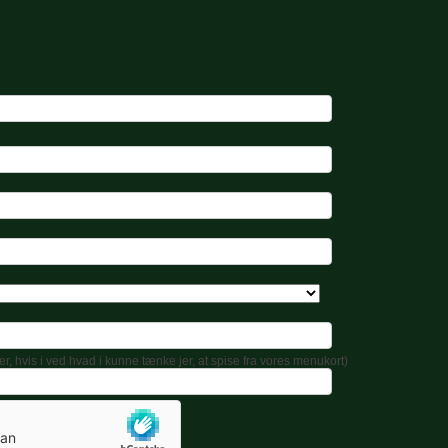
r, hvis i ved hvad i kunne tænke jer, at spise fra vores menukort)